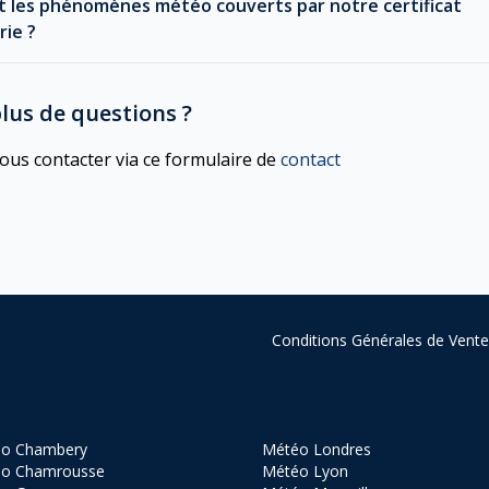
t les phénomènes météo couverts par notre certificat
rie ?
lus de questions ?
us contacter via ce formulaire de
contact
Conditions Générales de Vente e
o Chambery
Météo Londres
o Chamrousse
Météo Lyon