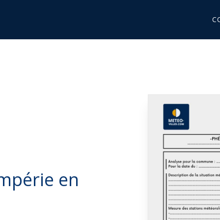
C
empérie en