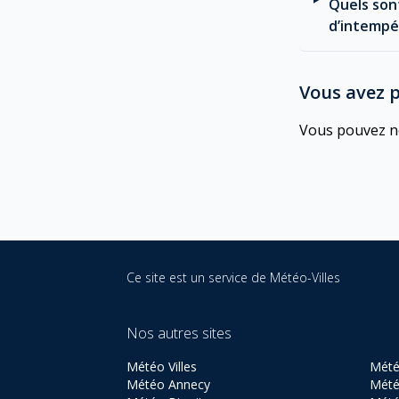
Quels son
d’intempé
Vous avez p
Vous pouvez no
Ce site est un service de
Météo-Villes
Nos autres sites
Météo Villes
Mété
Météo Annecy
Mété